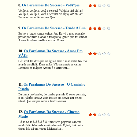
8.
Os Paralamas Do Sucesso - VolÃºpia
Volúpia, volúpia, você é sensual Volúpia, ah! ah! ah!
Volúpia, volúpia, você é sensual Volúpia, ah! ah! ah!
Eu vejo um avião no céu Que...
9.
Os Paralamas Do Sucesso - Tendo A Lua
Eu hoje joguei tantas coisas fora Eu vi o meu passado
passar por mim Cartas e fotografia, gente que foi embor
A casa fico bem melhor assim. O céu...
10.
Os Paralamas Do Sucesso - Amor Em
VÃ£o
Céu azul Os dois pés na água Onde o mar acaba No frio
a tarde a solidão Duas mãos Vão rasgando as cartas
Lavando as mágoas Assim é o amor em...
11.
Os Paralamas Do Sucesso - O Caminho
Pisado
Da cama pro banho, do banho prá sala O sono persiste,
o sol já não tarda A vida insiste em servir um velho
ritual Que sempre serve a tantos outros...
12.
Os Paralamas Do Sucesso - Cinema
Mudo
Uô le bo le ô ô ô ô ô ô Amor sem palavras Cinema
mudo Não falo nada você sabe tudo Ô,ô,ô, ô A noite
chega Me dá um toque Melancolia...