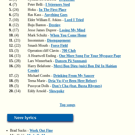
4.
(7)
Peter Belli -
I Stjerners Sted
5.
(24)
Hoku -
In The First Place
6.
(25)
Ras Kass -
Anything Goes
7.
(10)
Elder William E. Atkins -
Lord I Tried
8.
(12)
Buju Banton -
Destiny
9.
(17)
Jesse James Dupree -
Losing My Mind
10.
(4)
Mark Schultz -
When You Come Home
11.
(21)
Insomnium -
Disengagement
12.
(22)
Smash Mouth -
Force Field
13.
(3)
Operation:cliff Clavin -
700 Club
14.
(15)
A Heartwell Ending -
One More Song For Your Myspace Page
15.
(28)
Lars Winnerback -
Dansen På Sunnanö
16.
(20)
Harry Belafonte -
Merci Bon Dieu (mèci Bon Dié In Haitian
Creole)
17.
(2)
Michael Combs -
Drinking From My Saucer
18.
(9)
Teena Marie -
Deja Vu (i've Been Here Before)
19.
(5)
Pussycat Dolls -
Don't Cha (feat. Busta Rhymes)
20.
(14)
Eddy Arnold -
Slowpoke
Top songs
▪
Brad Sucks -
Work Out Fine