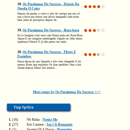
18.
Os Paralamas Do Sucesso - Depois Da
Queda O Coice
Depois da queda, o coice o selo do castigo pra uns só
traz a foice pra outros traz alívio dançando toda noite
bem rente ao precipício depois de...
19.
Os Paralamas Do Sucesso - Bora-bora
Eu te imagino com ouro cara Numa praia em Bora-Bora
Agora E me imagino embriagado Jogado no chão duma
espelunca Nunca! E já não penso em nada...
20.
Os Paralamas Do Sucesso - Flores E
Espinhos
Nessa época do ano Quando o frio vem chegando E há
menos flores que espinhos Os dias perdidos Vem a luz
Ainda éramos filhos Até sermos...
More songs by Os Paralamas Do Sucesso >>>
1.
(16)
Nb Ridaz -
Notice Me
2.
(27)
Eric Carmen -
Isn't It Romantic
3.
(1)
System Of A Down -
Hypnotize