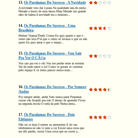
13.
Os Paralamas Do Sucesso - A Novidade
A novidade veio dar à praia Na qualidade rara de sereia
Metade o busto de uma deusa Maia Metade um grande
rabo de baleia A novidade era o máximo...
14.
Os Paralamas Do Sucesso - Uma
Brasileira
Herbert Vianna/Thedy Correa Eu quis querer o que o
vento não leva P'rá que o vento só levasse o que eu não
quero Eu quis amar o que o tempo...
15.
Os Paralamas Do Sucesso - Vou Sair
Pra Ver O CÃ©u
Vou sair pra ver o céu Vou me perder entre as estrelas
Ver da onde nasce o sol Como se guiam os cometas
pelo espaço E os meus passos nunca mais...
16.
Os Paralamas Do Sucesso - Por Sempre
Andar
Por sempre andar, andar Sem nunca parar Pequenas
coisas vão ficando pra trás O desejo de aprender Ficou
na segunda escola O seda da pele Numa mesa...
17.
Os Paralamas Do Sucesso - Dois
Elefantes
Não sei se hoje é ontem ou anteontem E do seu
telefonema eu não vi nem a cor Existe uma coisa que
me dói perder, existe Uma coisa que eu custei a...