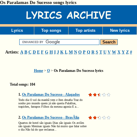
Os Paralamas Do Sucesso songs lyrics
Lyrics
Top songs
Top artists
New lyrics
Artists:
A
B
C
D
E
F
G
H
I
J
K
L
M
N
O
P
Q
R
S
T
U
V
W
X
Y
Z
#
Home
>
O
>
Os Paralamas Do Sucesso lyrics
Total songs: 104
1.
Os Paralamas Do Sucesso - Alagados
Todo dia O sol da manhã vem e lhes desafia Traz do
sonho pro mundo quem já não queria Palafitas,
trapiches, farrapos Filhos da mesma agonia E a...
2.
Os Paralamas Do Sucesso - BrasÃ­lia
Quartos de hotel são iguais Dias são iguais Os aviões
são iguais Meninas iguais Não há muito que falar sobre
o dia Não há do que reclamar...