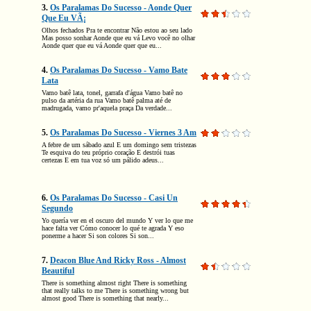
3.
Os Paralamas Do Sucesso - Aonde Quer
Que Eu VÃ¡
Olhos fechados Pra te encontrar Não estou ao seu lado
Mas posso sonhar Aonde que eu vá Levo você no olhar
Aonde quer que eu vá Aonde quer que eu...
4.
Os Paralamas Do Sucesso - Vamo Bate
Lata
Vamo batê lata, tonel, garrafa d'água Vamo batê no
pulso da artéria da rua Vamo batê palma até de
madrugada, vamo pr'aquela praça Da verdade...
5.
Os Paralamas Do Sucesso - Viernes 3 Am
A febre de um sábado azul E um domingo sem tristezas
Te esquiva do teu próprio coração E destrói tuas
certezas E em tua voz só um pálido adeus...
6.
Os Paralamas Do Sucesso - Casi Un
Segundo
Yo quería ver en el oscuro del mundo Y ver lo que me
hace falta ver Cómo conocer lo qué te agrada Y eso
ponerme a hacer Si son colores Si son...
7.
Deacon Blue And Ricky Ross - Almost
Beautiful
There is something almost right There is something
that really talks to me There is something wrong but
almost good There is something that nearly...