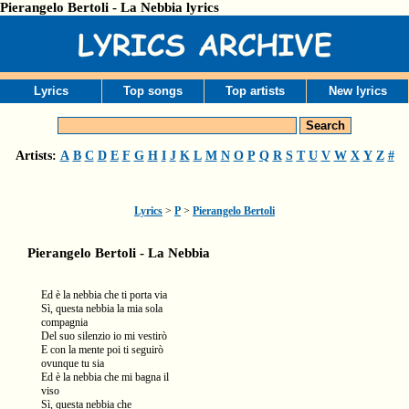
Pierangelo Bertoli - La Nebbia lyrics
Lyrics
Top songs
Top artists
New lyrics
Artists:
A
B
C
D
E
F
G
H
I
J
K
L
M
N
O
P
Q
R
S
T
U
V
W
X
Y
Z
#
Lyrics
>
P
>
Pierangelo Bertoli
Pierangelo Bertoli - La Nebbia
Ed è la nebbia che ti porta via
Sì, questa nebbia la mia sola
compagnia
Del suo silenzio io mi vestirò
E con la mente poi ti seguirò
ovunque tu sia
Ed è la nebbia che mi bagna il
viso
Sì, questa nebbia che