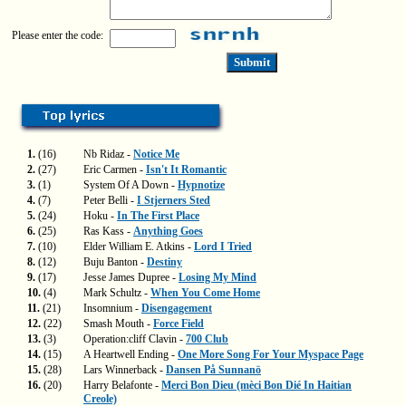
Please enter the code:
1.
(16)
Nb Ridaz -
Notice Me
2.
(27)
Eric Carmen -
Isn't It Romantic
3.
(1)
System Of A Down -
Hypnotize
4.
(7)
Peter Belli -
I Stjerners Sted
5.
(24)
Hoku -
In The First Place
6.
(25)
Ras Kass -
Anything Goes
7.
(10)
Elder William E. Atkins -
Lord I Tried
8.
(12)
Buju Banton -
Destiny
9.
(17)
Jesse James Dupree -
Losing My Mind
10.
(4)
Mark Schultz -
When You Come Home
11.
(21)
Insomnium -
Disengagement
12.
(22)
Smash Mouth -
Force Field
13.
(3)
Operation:cliff Clavin -
700 Club
14.
(15)
A Heartwell Ending -
One More Song For Your Myspace Page
15.
(28)
Lars Winnerback -
Dansen På Sunnanö
16.
(20)
Harry Belafonte -
Merci Bon Dieu (mèci Bon Dié In Haitian
Creole)