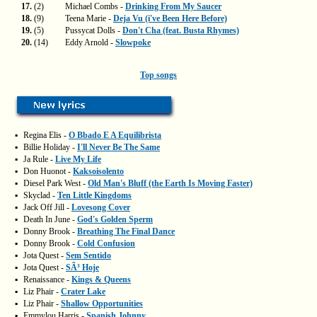
17.
(2)
Michael Combs -
Drinking From My Saucer
18.
(9)
Teena Marie -
Deja Vu (i've Been Here Before)
19.
(5)
Pussycat Dolls -
Don't Cha (feat. Busta Rhymes)
20.
(14)
Eddy Arnold -
Slowpoke
Top songs
▪
Regina Elis -
O Bbado E A Equilibrista
▪
Billie Holiday -
I'll Never Be The Same
▪
Ja Rule -
Live My Life
▪
Don Huonot -
Kaksoisolento
▪
Diesel Park West -
Old Man's Bluff (the Earth Is Moving Faster)
▪
Skyclad -
Ten Little Kingdoms
▪
Jack Off Jill -
Lovesong Cover
▪
Death In June -
God's Golden Sperm
▪
Donny Brook -
Breathing The Final Dance
▪
Donny Brook -
Cold Confusion
▪
Jota Quest -
Sem Sentido
▪
Jota Quest -
SÃ³ Hoje
▪
Renaissance -
Kings & Queens
▪
Liz Phair -
Crater Lake
▪
Liz Phair -
Shallow Opportunities
▪
Emmylou Harris -
Spanish Johnny