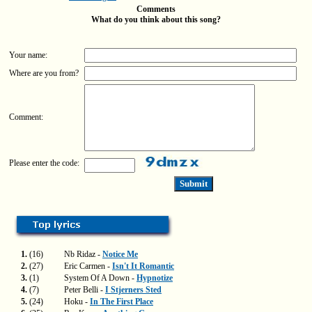
Comments
What do you think about this song?
Your name:
Where are you from?
Comment:
Please enter the code:
1.
(16)
Nb Ridaz -
Notice Me
2.
(27)
Eric Carmen -
Isn't It Romantic
3.
(1)
System Of A Down -
Hypnotize
4.
(7)
Peter Belli -
I Stjerners Sted
5.
(24)
Hoku -
In The First Place