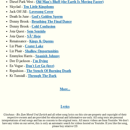
▪
Diesel Park West -
Old Man's Bluff (the Earth Is Moving Faster)
▪
Skyclad -
Ten Little Kingdoms
▪
Jack Off Jill -
Lovesong Cover
▪
Death In June -
God's Golden Sperm
▪
Donny Brook -
Breathing The Final Dance
▪
Donny Brook -
Cold Confusion
▪
Jota Quest -
Sem Sentido
▪
Jota Quest -
SÃ³ Hoje
▪
Renaissance -
Kings & Queens
▪
Liz Phair -
Crater Lake
▪
Liz Phair -
Shallow Opportunities
▪
Emmylou Harris -
Spanish Johnny
▪
Dee D.jackson -
I'm Dying
▪
En Vogue -
Don't Let Go (love)
▪
Repulsion -
The Stench Of Burning Death
▪
Kt Tunstall -
Through The Dark
More...
Lyrics
Glashaus - Bis Zum Mond Und Zurück
and all other song lyrics on this site are property and copyright of their
respective owners and are provided for educational and informative use only. All song texts are personal
interpretations of real songs and has no concern to the original texts. All music videos are from Youtube. We don't
have any video on our server, this is only an automatic search for videos hosted on Youtube. If you like the song,
please buy relative CD.