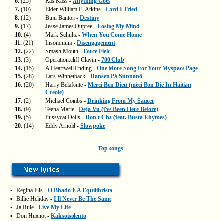
6.
(25)
Ras Kass -
Anything Goes
7.
(10)
Elder William E. Atkins -
Lord I Tried
8.
(12)
Buju Banton -
Destiny
9.
(17)
Jesse James Dupree -
Losing My Mind
10.
(4)
Mark Schultz -
When You Come Home
11.
(21)
Insomnium -
Disengagement
12.
(22)
Smash Mouth -
Force Field
13.
(3)
Operation:cliff Clavin -
700 Club
14.
(15)
A Heartwell Ending -
One More Song For Your Myspace Page
15.
(28)
Lars Winnerback -
Dansen På Sunnanö
16.
(20)
Harry Belafonte -
Merci Bon Dieu (mèci Bon Dié In Haitian
Creole)
17.
(2)
Michael Combs -
Drinking From My Saucer
18.
(9)
Teena Marie -
Deja Vu (i've Been Here Before)
19.
(5)
Pussycat Dolls -
Don't Cha (feat. Busta Rhymes)
20.
(14)
Eddy Arnold -
Slowpoke
Top songs
▪
Regina Elis -
O Bbado E A Equilibrista
▪
Billie Holiday -
I'll Never Be The Same
▪
Ja Rule -
Live My Life
▪
Don Huonot -
Kaksoisolento