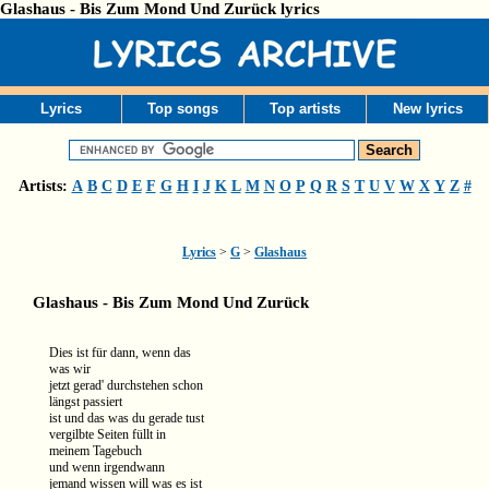
Glashaus - Bis Zum Mond Und Zurück lyrics
Lyrics
Top songs
Top artists
New lyrics
Artists:
A
B
C
D
E
F
G
H
I
J
K
L
M
N
O
P
Q
R
S
T
U
V
W
X
Y
Z
#
Lyrics
>
G
>
Glashaus
Glashaus - Bis Zum Mond Und Zurück
Dies ist für dann, wenn das
was wir
jetzt gerad' durchstehen schon
längst passiert
ist und das was du gerade tust
vergilbte Seiten füllt in
meinem Tagebuch
und wenn irgendwann
jemand wissen will was es ist