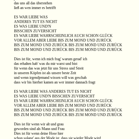
das uns all das überstehen
ließ an wen immer es betrifft
ES WAR LIEBE WAS
ANDERES TUT ES NICHT
ES WAS LIEBE UND'N
BISSCHEN ZUVERSICHT
ES WAR LIEBE WAHRSCHEINLICH AUCH SCHON GLÜCK
VOR ALLEM ABER LIEBE BIS ZUM MOND UND ZURÜCK
BIS ZUM MOND UND ZURÜCK BIS ZUM MOND UND ZURÜCK
BIS ZUM MOND UND ZURÜCK BIS ZUM MOND UND ZURÜCK
Dies ist für, wenn ich mich frag' warum gerad' ich
das erhalten hab' was du mir warst und bist
für wenn das was jetzt für uns Stress und Streit
in unseren Köpfen ist als unsere beste Zeit
und wenn irgendjemand wissen will was geschah
dass wir bis hierher kamen an wer immer dannach fragt
ES WAR LIEBE WAS ANDERES TUT ES NICHT
ES WAS LIEBE UND'N BISSCHEN ZUVERSICHT
ES WAR LIEBE WAHRSCHEINLICH AUCH SCHON GLÜCK
VOR ALLEM ABER LIEBE BIS ZUM MOND UND ZURÜCK
BIS ZUM MOND UND ZURÜCK BIS ZUM MOND UND ZURÜCK
BIS ZUM MOND UND ZURÜCK BIS ZUM MOND UND ZURÜCK
Dies ist für wenn wir alt und grau
geworden sind als Mann und Frau
Dies ist für wenn deine Hose hier
schon solang' aus der Mode ist, dass sie wieder Mode wird