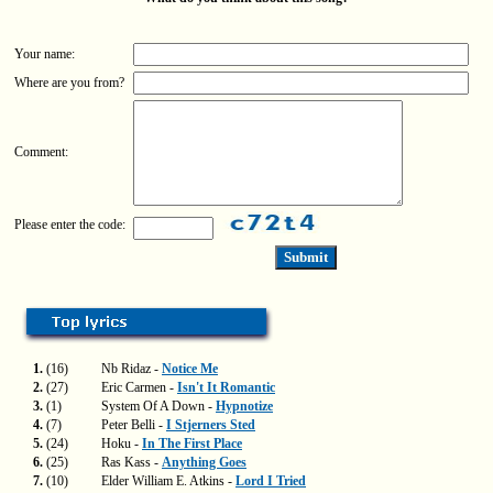
Your name:
Where are you from?
Comment:
Please enter the code:
1.
(16)
Nb Ridaz -
Notice Me
2.
(27)
Eric Carmen -
Isn't It Romantic
3.
(1)
System Of A Down -
Hypnotize
4.
(7)
Peter Belli -
I Stjerners Sted
5.
(24)
Hoku -
In The First Place
6.
(25)
Ras Kass -
Anything Goes
7.
(10)
Elder William E. Atkins -
Lord I Tried