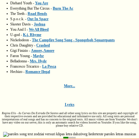
▪
Diehard Youth -
You Are
▪
Everything But The Circus -
Burn The Ac
▪
The Teeth -
Road Bends
▪
S.p.o.c.k. -
Out In Space
▪
Skeeter Davis -
Joshua
▪
You And I -
We All Bleed
▪
U-god -
K.j. Rhyme
▪
Nickelodeon -
The Campfire Song Song - Spongebob Squarepants
▪
Chris Daughtry -
Crashed
▪
Gigi Finizio -
Amore, Amore
▪
Faron Young -
Maybe
▪
Belladonna -
Mrs. Hyde
▪
Francesco Tricarico -
La Pesca
▪
Hechizo -
Romance Ilegal
More...
Lyrics
Regina Elis - As Curvas Da Estrada De Santos
and all other song lyrics on this site are property and copyright of
their respective owners and are provided for educational and informative use only. All song texts are personal
interpretations of real songs and has no concern to the original texts. All music videos are from Youtube. We don't
have any video on our server, this is only an automatic search for videos hosted on Youtube. If you like the song,
please buy relative CD.