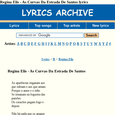
Regina Elis - As Curvas Da Estrada De Santos lyrics
Lyrics
Top songs
Top artists
New lyrics
Artists:
A
B
C
D
E
F
G
H
I
J
K
L
M
N
O
P
Q
R
S
T
U
V
W
X
Y
Z
#
Lyrics
>
R
>
Regina Elis
Regina Elis - As Curvas Da Estrada De Santos
As aparências enganam aos
que odeiam e aos que amam
Porque o amor e o ódio
Se irmanam na fogueira das
paixões
Os coracões pegam fogo e
depois
Não há nada que os apague