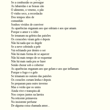
Se a combustão os persegue
As labaredas e as brasas são
O alimento, o veneno, o pão
O vinho seco, a recordacão
Dos tempos idos de
comunhão
Sonhos vividos de conviver
As aparências enganam aos que odeiam e aos que amam
Porque o amor e o ódio
Se irmanam na geleira das paixões
Os coracoões viram gelo e depois
Não há nada que os degele
Se a neve cobrindo a pele
Vai esfriando por dentro o ser
Não há mais forma de se aquecer
Não há mais tempo de se esquentar
Não há mais nada pra se fazer
Senão chorar sob o cobertor
As aparências enganam aos que gelam e aos que inflamam
Porque o fogo e o gelo
Se irmanam no outono das paixões
Os coracões cortam lenha e depois
Se preparam para outro inverno
Mas o verão que os unira
Ainda vive e transpira ali
Nos corpos juntos na lareira
Na reticente primavera
No insistente perfume
De alguma coisa chamada amor...