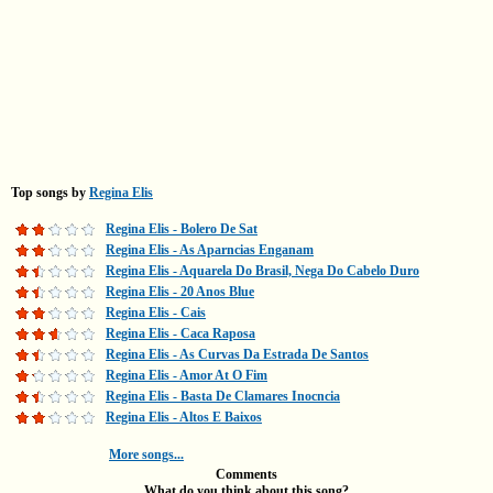
Top songs by
Regina Elis
Regina Elis - Bolero De Sat
Regina Elis - As Aparncias Enganam
Regina Elis - Aquarela Do Brasil, Nega Do Cabelo Duro
Regina Elis - 20 Anos Blue
Regina Elis - Cais
Regina Elis - Caca Raposa
Regina Elis - As Curvas Da Estrada De Santos
Regina Elis - Amor At O Fim
Regina Elis - Basta De Clamares Inocncia
Regina Elis - Altos E Baixos
More songs...
Comments
What do you think about this song?