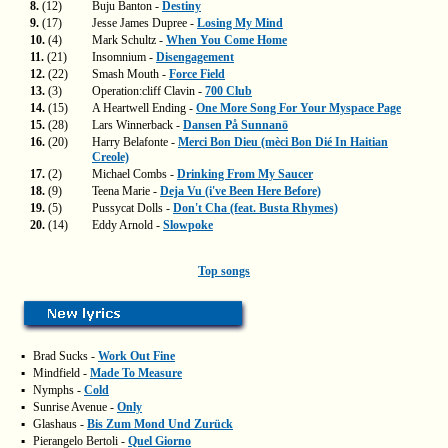
8.
(12)
Buju Banton -
Destiny
9.
(17)
Jesse James Dupree -
Losing My Mind
10.
(4)
Mark Schultz -
When You Come Home
11.
(21)
Insomnium -
Disengagement
12.
(22)
Smash Mouth -
Force Field
13.
(3)
Operation:cliff Clavin -
700 Club
14.
(15)
A Heartwell Ending -
One More Song For Your Myspace Page
15.
(28)
Lars Winnerback -
Dansen På Sunnanö
16.
(20)
Harry Belafonte -
Merci Bon Dieu (mèci Bon Dié In Haitian
Creole)
17.
(2)
Michael Combs -
Drinking From My Saucer
18.
(9)
Teena Marie -
Deja Vu (i've Been Here Before)
19.
(5)
Pussycat Dolls -
Don't Cha (feat. Busta Rhymes)
20.
(14)
Eddy Arnold -
Slowpoke
Top songs
▪
Brad Sucks -
Work Out Fine
▪
Mindfield -
Made To Measure
▪
Nymphs -
Cold
▪
Sunrise Avenue -
Only
▪
Glashaus -
Bis Zum Mond Und Zurück
▪
Pierangelo Bertoli -
Quel Giorno