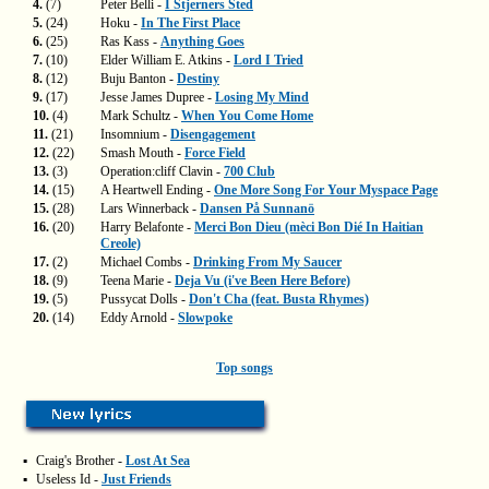
4.
(7)
Peter Belli -
I Stjerners Sted
5.
(24)
Hoku -
In The First Place
6.
(25)
Ras Kass -
Anything Goes
7.
(10)
Elder William E. Atkins -
Lord I Tried
8.
(12)
Buju Banton -
Destiny
9.
(17)
Jesse James Dupree -
Losing My Mind
10.
(4)
Mark Schultz -
When You Come Home
11.
(21)
Insomnium -
Disengagement
12.
(22)
Smash Mouth -
Force Field
13.
(3)
Operation:cliff Clavin -
700 Club
14.
(15)
A Heartwell Ending -
One More Song For Your Myspace Page
15.
(28)
Lars Winnerback -
Dansen På Sunnanö
16.
(20)
Harry Belafonte -
Merci Bon Dieu (mèci Bon Dié In Haitian
Creole)
17.
(2)
Michael Combs -
Drinking From My Saucer
18.
(9)
Teena Marie -
Deja Vu (i've Been Here Before)
19.
(5)
Pussycat Dolls -
Don't Cha (feat. Busta Rhymes)
20.
(14)
Eddy Arnold -
Slowpoke
Top songs
▪
Craig's Brother -
Lost At Sea
▪
Useless Id -
Just Friends