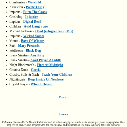
▪
Cranberries -
Warchild
▪
Askeleton -
Pretty Thing
▪
Impious -
Burn The Cross
▪
Crashdog -
Injustice
▪
Impious -
Digital Devil
▪
Children -
Auld Lang Syne
▪
Michael Jackson -
2 Bad (refugee Camp Mix)
▪
Impious -
Wicked Saints
▪
Minus -
Boys Of Winter
▪
Fuel -
Mary Pretends
▪
Wolfstone -
Black Dog
▪
Frank Sinatra -
Anything
▪
Frank Sinatra -
April Played A Fiddle
▪
Night Blackmore's -
Fires At Midnight
▪
Cristina Dona -
Goccia
▪
Crosby, Stills & Nash -
Teach Your Chlidren
▪
Nightingale -
Deep Inside Of Nowhere
▪
Crystal Gayle -
When I Dream
More...
Lyrics
Fabienne Thibeault - Le Monde Est Stone
and all other song lyrics on this site are property and copyright of their
respective owners and are provided for educational and informative use only. All song texts are personal