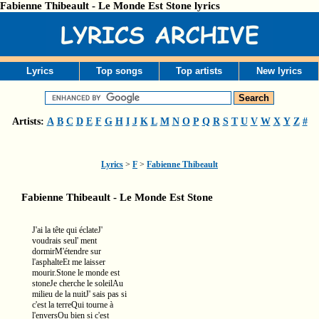
Fabienne Thibeault - Le Monde Est Stone lyrics
Lyrics
Top songs
Top artists
New lyrics
Artists:
A
B
C
D
E
F
G
H
I
J
K
L
M
N
O
P
Q
R
S
T
U
V
W
X
Y
Z
#
Lyrics
>
F
>
Fabienne Thibeault
Fabienne Thibeault - Le Monde Est Stone
J'ai la tête qui éclateJ'
voudrais seul' ment
dormirM'étendre sur
l'asphalteEt me laisser
mourir.Stone le monde est
stoneJe cherche le soleilAu
milieu de la nuitJ' sais pas si
c'est la terreQui tourne à
l'enversOu bien si c'est