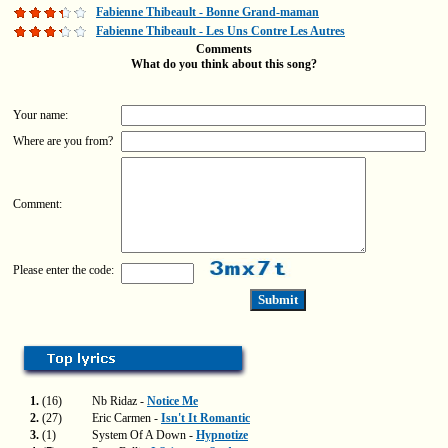
Fabienne Thibeault - Bonne Grand-maman
Fabienne Thibeault - Les Uns Contre Les Autres
Comments
What do you think about this song?
Your name:
Where are you from?
Comment:
Please enter the code:
1.
(16)
Nb Ridaz -
Notice Me
2.
(27)
Eric Carmen -
Isn't It Romantic
3.
(1)
System Of A Down -
Hypnotize