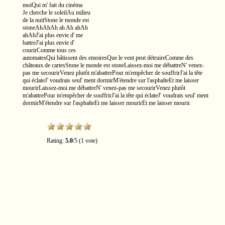
moiQui m' fait du cinéma
Je cherche le soleilAu milieu
de la nuitStone le monde est
stoneAhAhAh ah Ah ahAh
ahAhJ'ai plus envie d' me
battreJ'ai plus envie d'
courirComme tous ces
automatesQui bâtissent des emoiresQue le vent peut détruireComme des
châteaux de cartesStone le monde est stoneLaissez-moi me débattreN' venez-
pas me secourirVenez plutôt m'abattrePour m'empêcher de souffrirJ'ai la tête
qui éclateJ' voudrais seul' ment dormirM'étendre sur l'asphalteEt me laisser
mourirLaissez-moi me débattreN' venez-pas me secourirVenez plutôt
m'abattrePour m'empêcher de souffrirJ'ai la tête qui éclateJ' voudrais seul' ment
dormirM'étendre sur l'asphalteEt me laisser mourirEt me laisser mourir.
Rating:
5.0
/5 (1 vote)